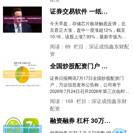
证券交易软件 一纸调研纪要，1200亿存储芯片龙头，逆势大涨！
今天早盘，存储芯片板块触底反弹，北
京君正大涨，盘中一度涨超12%，截至
10:16，该股上涨7.93%，最新市值为
1225亿元。 此外，韩股两大存储芯片龙
阅读：
89
栏目：
深证成指鑫东财配
头三星电....
资
全国炒股配资门户 万达信息：公司将于2026年7月24日召开2026年第三次临时股东会
证券日报网讯7月17日全国炒股配资门
户，万达信息发布公告称，公司将于
2026年7月24日召开2026年第三次临时股
东会，股权登记日为2026年7月16日。
阅读：
168
栏目：
深证成指鑫东财
海量....
配资
融资融券 杠杆 30万以内给的最多的性价比旗舰轿车？
融资融券 杠杆 7 月 2 日海豹 08 正式发