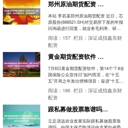
郑州原油期货配资 芯原股份：毛利率下滑、连年亏损，存贷双高惹关注，股东逢高减持
本站 李若菡郑州原油期货配资 近日，芯
原股份(688521.SH)对交易所下发的年报
问询函进行回复，就业务毛利率、研发
开支及存贷双高等问询事项予以说明。
阅读：
157
栏目：
深证成指鑫东财
本站注....
配资
黄金期货配资软件 风雨中筑防线，沃野上写担当！人保财险广东省分公司全力做实农业风险减量
7月8日黄金期货配资软件，第14个“7·8全
国保险公众宣传日”如约而至，在“十五
五”开局之年发出铿锵强音：奋进“十五
五”，保险让前行更有底气。 在广东，前
阅读：
186
栏目：
深证成指鑫东财
脚送走....
配资
跟私募做股票靠谱吗 坚守金融为民初心，深耕三农保障沃土——中国太保产险清远以保险担当护航清远地方高质量发展
立足清远农业发展实际跟私募做股票靠
谱吗，中国太保产险清远中支紧扣省委