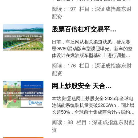
加，定位比大众T-ROC探歌要更高。 外
阅读：
197
栏目：
深证成指鑫东财
观方面，....
配资
股票百倍杠杆交易平台 下半年上市 捷尼赛思GV80混动版谍照曝光
日前，车质网从相关渠道获悉，捷尼赛
思GV80混动版车型谍照曝光。新车的整
体设计在燃油版车型基础上进行调整，
内饰配备全新的27英寸OLED全景显示
阅读：
176
栏目：
深证成指鑫东财
屏，科技感十足。....
配资
网上炒股安全 天合光能旗下天合储能跻身“全球前五”、获“Grade A”资质认证，海外高价值市场占比约90%
本站 陆雯燕网上炒股安全 2025年全球电
池储能系统装机量突破320GWh，同比增
长超50%，全球前十集成商合计占据约
68%的市场份额。在这一高速增长的市场
阅读：
88
栏目：
深证成指鑫东财配
格局....
资