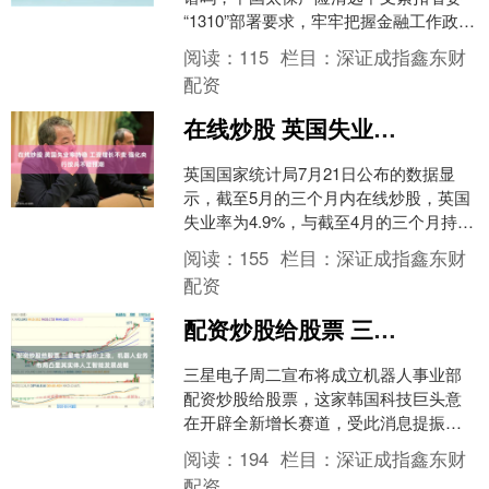
“1310”部署要求，牢牢把握金融工作政治
性、人民性，把服务“三农”、助力乡村振
阅读：
115
栏目：
深证成指鑫东财
兴摆在业务突....
配资
在线炒股 英国失业率持稳 工资增长不变 强化央行按兵不动预期
英国国家统计局7月21日公布的数据显
示，截至5月的三个月内在线炒股，英国
失业率为4.9%，与截至4月的三个月持
平，低于经济学家预期的5.0%。同期剔
阅读：
155
栏目：
深证成指鑫东财
除奖金的年度....
配资
配资炒股给股票 三星电子股价上涨，机器人业务布局凸显其实体人工智能发展战略
三星电子周二宣布将成立机器人事业部
配资炒股给股票，这家韩国科技巨头意
在开辟全新增长赛道，受此消息提振，
公司股价走高。 三星在邮件声明中表
阅读：
194
栏目：
深证成指鑫东财
示，全新设立的RX（机器....
配资