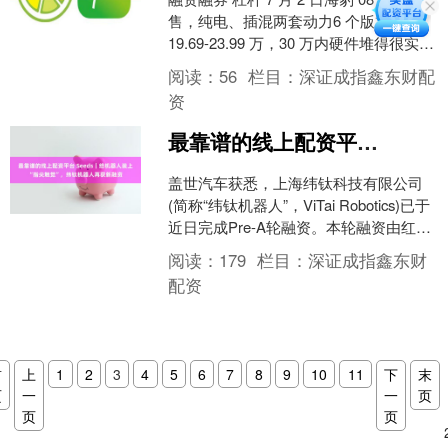
售，纯电、插混两套动力6 个版本售价
19.69-23.99 万，30 万内硬件堆得很实
在。 先看售价 插混版：....
阅读：
56
栏目：
深证成指鑫东财配
资
最靠谱的线上配资平台 Seeds｜给机器人装上“指尖触觉”，纬钛机器人再获新融资
盖世汽车获悉，上海纬钛科技有限公司
(简称“纬钛机器人”，ViTai Robotics)已于
近日完成Pre-A轮融资。本轮融资由红鸟
启航基金领投，领屹投资、永鑫方....
阅读：
179
栏目：
深证成指鑫东财
配资
首
上
1
2
3
4
5
6
7
8
9
10
11
下
末
页
一
一
页
页
页