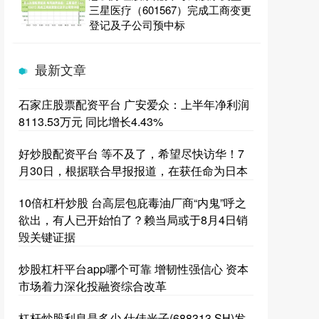
三星医疗（601567）完成工商变更
登记及子公司预中标
最新文章
石家庄股票配资平台 广安爱众：上半年净利润
8113.53万元 同比增长4.43%
好炒股配资平台 等不及了，希望尽快访华！7
月30日，根据联合早报报道，在获任命为日本
10倍杠杆炒股 台高层包庇毒油厂商“内鬼”呼之
欲出，有人已开始怕了？赖当局或于8月4日销
毁关键证据
炒股杠杆平台app哪个可靠 增韧性强信心 资本
市场着力深化投融资综合改革
杠杆炒股利息是多少 仕佳光子(688313.SH)发