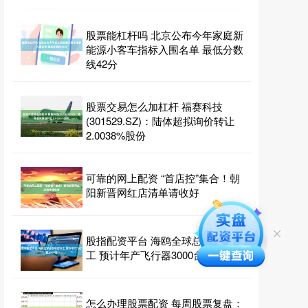
股票能杠杆吗 北京公布今年家庭新
能源小客车指标入围名单 最低分数
线42分
股票交易怎么加杠杆 福赛科技
(301529.SZ)：陆体超拟询价转让
2.0038%股份
可靠的网上配资 “首店控”集合！朝
阳新晋网红店清单请收好
股指配资平台 海鸥全球总部项目开
工 预计年产飞行器3000台
怎么办理股票配资 每周股票复盘：