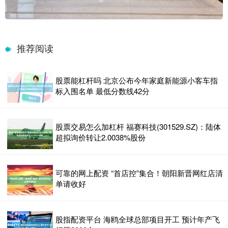
推荐阅读
股票能杠杆吗 北京公布今年家庭新能源小客车指
标入围名单 最低分数线42分
股票交易怎么加杠杆 福赛科技(301529.SZ)：陆体
超拟询价转让2.0038%股份
可靠的网上配资 “首店控”集合！朝阳新晋网红店清
单请收好
股指配资平台 海鸥全球总部项目开工 预计年产飞