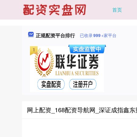
首页
正规配资平台排行
已收录
999
+家平台
网上配资_168配资导航网_深证成指鑫东