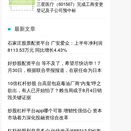
三星医疗（601567）完成工商变更
登记及子公司预中标
最新文章
石家庄股票配资平台 广安爱众：上半年净利润
8113.53万元 同比增长4.43%
好炒股配资平台 等不及了，希望尽快访华！7
月30日，根据联合早报报道，在获任命为日本
10倍杠杆炒股 台高层包庇毒油厂商“内鬼”呼之
欲出，有人已开始怕了？赖当局或于8月4日销
毁关键证据
炒股杠杆平台app哪个可靠 增韧性强信心 资本
市场着力深化投融资综合改革
杠杆炒股利息是多少 仕佳光子(688313.SH)发