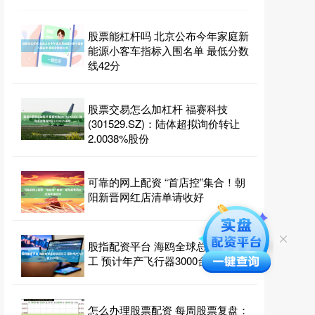
股票能杠杆吗 北京公布今年家庭新
能源小客车指标入围名单 最低分数
线42分
股票交易怎么加杠杆 福赛科技
(301529.SZ)：陆体超拟询价转让
2.0038%股份
可靠的网上配资 “首店控”集合！朝
阳新晋网红店清单请收好
股指配资平台 海鸥全球总部项目开
工 预计年产飞行器3000台
怎么办理股票配资 每周股票复盘：