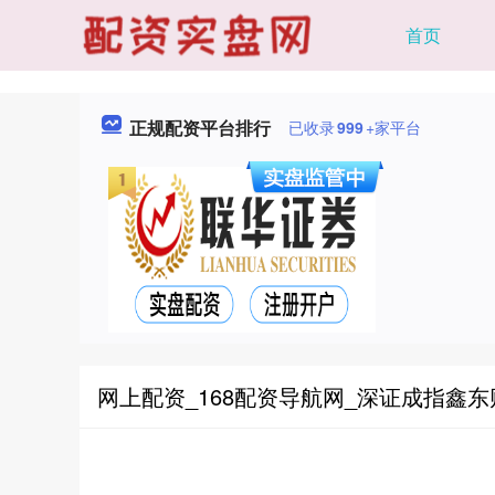
首页
正规配资平台排行
已收录
999
+家平台
网上配资_168配资导航网_深证成指鑫东