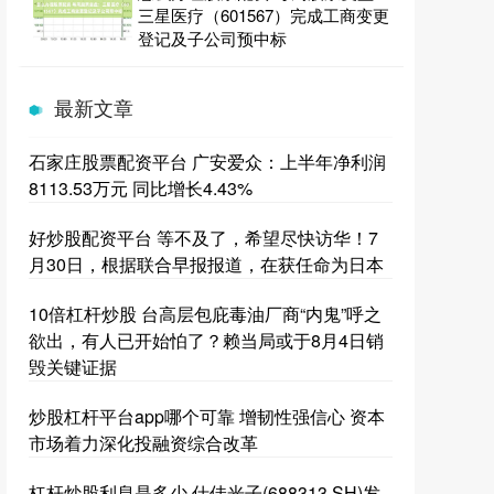
三星医疗（601567）完成工商变更
登记及子公司预中标
最新文章
石家庄股票配资平台 广安爱众：上半年净利润
8113.53万元 同比增长4.43%
好炒股配资平台 等不及了，希望尽快访华！7
月30日，根据联合早报报道，在获任命为日本
10倍杠杆炒股 台高层包庇毒油厂商“内鬼”呼之
欲出，有人已开始怕了？赖当局或于8月4日销
毁关键证据
炒股杠杆平台app哪个可靠 增韧性强信心 资本
市场着力深化投融资综合改革
杠杆炒股利息是多少 仕佳光子(688313.SH)发