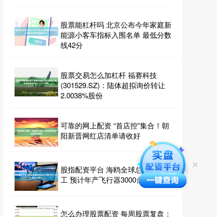
股票能杠杆吗 北京公布今年家庭新
能源小客车指标入围名单 最低分数
线42分
股票交易怎么加杠杆 福赛科技
(301529.SZ)：陆体超拟询价转让
2.0038%股份
可靠的网上配资 “首店控”集合！朝
阳新晋网红店清单请收好
股指配资平台 海鸥全球总部项目开
工 预计年产飞行器3000台
怎么办理股票配资 每周股票复盘：