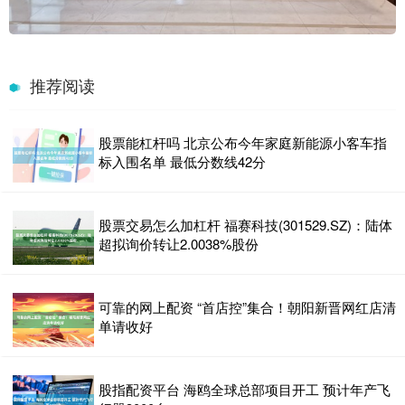
推荐阅读
股票能杠杆吗 北京公布今年家庭新能源小客车指
标入围名单 最低分数线42分
股票交易怎么加杠杆 福赛科技(301529.SZ)：陆体
超拟询价转让2.0038%股份
可靠的网上配资 “首店控”集合！朝阳新晋网红店清
单请收好
股指配资平台 海鸥全球总部项目开工 预计年产飞