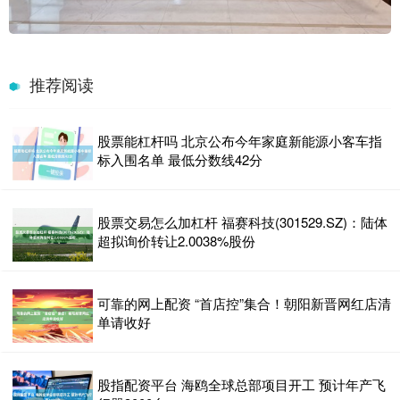
推荐阅读
股票能杠杆吗 北京公布今年家庭新能源小客车指
标入围名单 最低分数线42分
股票交易怎么加杠杆 福赛科技(301529.SZ)：陆体
超拟询价转让2.0038%股份
可靠的网上配资 “首店控”集合！朝阳新晋网红店清
单请收好
股指配资平台 海鸥全球总部项目开工 预计年产飞