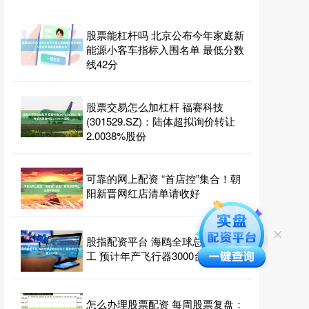
股票能杠杆吗 北京公布今年家庭新
能源小客车指标入围名单 最低分数
线42分
股票交易怎么加杠杆 福赛科技
(301529.SZ)：陆体超拟询价转让
2.0038%股份
可靠的网上配资 “首店控”集合！朝
阳新晋网红店清单请收好
股指配资平台 海鸥全球总部项目开
工 预计年产飞行器3000台
怎么办理股票配资 每周股票复盘：