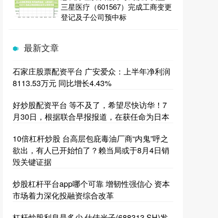
三星医疗（601567）完成工商变更
登记及子公司预中标
最新文章
石家庄股票配资平台 广安爱众：上半年净利润
8113.53万元 同比增长4.43%
好炒股配资平台 等不及了，希望尽快访华！7
月30日，根据联合早报报道，在获任命为日本
10倍杠杆炒股 台高层包庇毒油厂商“内鬼”呼之
欲出，有人已开始怕了？赖当局或于8月4日销
毁关键证据
炒股杠杆平台app哪个可靠 增韧性强信心 资本
市场着力深化投融资综合改革
杠杆炒股利息是多少 仕佳光子(688313.SH)发