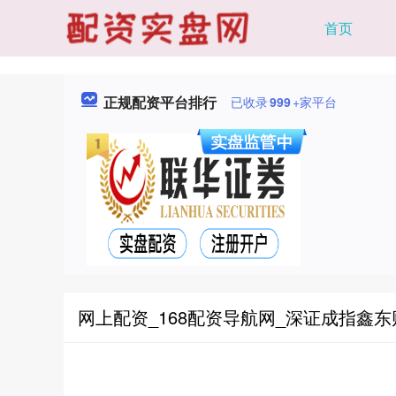
首页
正规配资平台排行
已收录
999
+家平台
网上配资_168配资导航网_深证成指鑫东