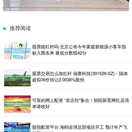
推荐阅读
股票能杠杆吗 北京公布今年家庭新能源小客车指
标入围名单 最低分数线42分
股票交易怎么加杠杆 福赛科技(301529.SZ)：陆体
超拟询价转让2.0038%股份
可靠的网上配资 “首店控”集合！朝阳新晋网红店清
单请收好
股指配资平台 海鸥全球总部项目开工 预计年产飞