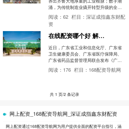
养出齐鲁大地厚重的工业根脉；数字潮
涌，为传统制造业撬开转型升级的全新
闸门。 7月27日，“开局之年看中国解
阅读：
62
栏目：
深证成指鑫东财配
码‘产业大脑’”网络....
资
在线配资哪个好 解码湾区生物医药｜湾区创新药何以“破土成林”？
近日，广东省工业和信息化厅、广东省
卫生健康委员会、广东省医疗保障局、
广东省药品监督管理局联合发布《广东
省已获批创新药械产品目录（第一
阅读：
176
栏目：
168配资导航网
批）》在线配资哪个好，107....
共 1 页/2 条记录
网上配资_168配资导航网_深证成指鑫东财配资
网上配资通过168配资导航网为用户提供全面的配资平台指引，涵