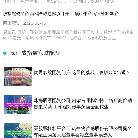
年咖啡、福建牛排、广西奶茶…… 不出朝阳，吃遍全国风味
股指配资平台 海鸥全球总部项目开工 预计年产飞行器3000台
网上配资
2026-06-19
易车讯 日前，飞行汽车集团总部项目举行开工仪式，总部项目总投资
约10亿元，聚焦飞行汽车、eVTOL飞行器、飞控系统及自主
怎么办理股票配资 每周股票复盘：三星医疗（601567）完成工商变
深证成指鑫东财配资
更登记及子公司预中标
深证成指鑫东财配资
2026-06-05
优秀炒股配资门户 这里的荔枝，何以C位出道？
截至2025年7月4日收盘，三星医疗(601567)报收于22.06元，较上周
的22.03元上涨0.14%。本周，三星医
私募股票网 昊友问答：昊铂GT/HT/HL推出十一月专享昊礼
珠海股票配资公司 内蒙古呼和浩特一药店高价销
网上配资
2026-06-25
售集采药 工作组对涉事药店全面核查
易车讯 11月7日，广汽昊铂发布最新一期“昊友问答”，主要聚焦昊铂
车型的购车权益、ASTC鹰爪系统、车载冰箱功能等问题展
买股票杠杆平台 三诺生物传感股份有限公司提名
配资保证金 网传福特考虑停产电动版F-150 将重心转向更小的纯电汽
陈纪正为第六届董事会独立董事候选人
车