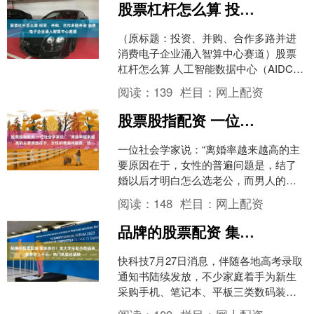
股票杠杆怎么算 投资、并购、合作多路并进 消费电子企业涌入智算中心赛道
（原标题：投资、并购、合作多路并进
消费电子企业涌入智算中心赛道）股票
杠杆怎么算 人工智能数据中心（AIDC）
建设进入高景气扩张期，一批长期深耕
阅读：
139
栏目：
网上配资
精密制造的消费电....
股票股指配资 一位社会学家说：“离婚率越来越高的主要原因在于，女性的普遍问题是，结
一位社会学家说：“离婚率越来越高的主
要原因在于，女性的普遍问题是，结了
婚以后才明白怎么选老公，而男人的普
遍问题在于，他们并不清楚贤妻良母才
阅读：
148
栏目：
网上配资
是好男人的标配。女性的....
品牌的股票配资 集体涨价！准大学生配齐数码装备多花上千元：热门机型还紧缺
快科技7月27日消息，伴随各地高考录取
通知书陆续发放，不少家庭着手为新生
采购手机、笔记本、平板三类数码装备
品牌的股票配资，厦门各大商场数码专