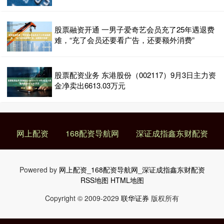
深证成指鑫东财配资
2026-06-25
易车讯 近日，据知情人士透露，因市场需求不及预期、持续巨额亏
股票融资开通 一男子爱奇艺会员充了25年遇退费
损，叠加行业政策与成本变化，福特高管已在考虑搁置F-150
难，“充了会员还要看广告，还要额外消费”
巴中股票配资 鸣鸣很忙越忙，维他奶利润越薄｜公司舆情哨
168配资导航网
2026-07-16
股票配资业务 东港股份（002117）9月3日主力资
金净卖出6613.03万元
巴中股票配资 量贩零食的万店狂奔，正在悄然改写传统快消品牌的账
本。 6月25日，维他奶国际（00345.HK）发布202
网上配资
168配资导航网
深证成指鑫东财配资
Powered by
网上配资_168配资导航网_深证成指鑫东财配资
RSS地图
HTML地图
Copyright
© 2009-2029
联华证券
版权所有