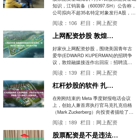
知识，江钨装备（600397.SH）公告称，
公司拟向不超35名特定对象发行A股，募
集资金用于收购控股股东江钨控股子公
阅读：
106
栏目：
网上配资
司江....
上网配资炒股 敦煌融媒接连回应古爱华争议，结果网友一翻时间线，发现更大问题
好家伙上网配资炒股，围绕美国青年古
爱华(EDWARD KUPERMAN)的招聘争
议，敦煌融媒接连作出回应：招聘流程
经过审批，相关背景进行过审查，古爱
阅读：
139
栏目：
网上配资
华在美国企业....
杠杆炒股的软件 扎克伯格预测：未来五年内全球将有数数十亿人拥有个人AI智能体
在刚刚结束的 Meta 季度财报电话会议
上，创始人兼首席执行官马克扎克伯格
（Mark Zuckerberg）向投资者描绘了一
幅宏大的未来愿景。他预测，在未来五
阅读：
189
栏目：
网上配资
年....
股票配资是不是违法的 美国烈酒与食品配料生产商MGP Ingredients二季度调整后每股收益超预期，重申全年业绩指引