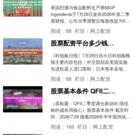
美国烈酒与食品配料生产商MGP
Ingredients于7月29日发布2026年第二季
度财报。公司当季调整后每股收益为0.72
美元股票配资是不是违法的，超出市
阅读：
88
栏目：
网上配资
场....
股票配资平台多少钱 科创板晚报|天智航拟购买上海骨科62%股权 韬盛科技科创板IPO终止
《科创板日报》7月29日讯今日科创板晚
报主要内容包括：外交部回应美国实施
先进机器人进口限制；日本熊本县地震
致多家半导体工厂停工；月之暗面Kimi完
阅读：
88
栏目：
网上配资
成F轮超35亿....
股票基本条件 QFII二季度调仓新动向 绩优标的成布局核心
（原标题：QFII二季度调仓新动向 绩优
标的成布局核心）股票基本条件 截至时
间：2026/7/28 随着2026年半年报持续披
露，首批合格境外机构投资者（QFI....
阅读：
166
栏目：
网上配资