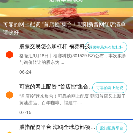
可靠的网上配资 “首店控”集合！朝阳新晋网红店清单
请收好
股票交易怎么加杠杆 福赛科技(301529.SZ)：陆体超拟询价转让2.0038%股份
股票交易怎么加杠杆
格隆汇9月18日丨福赛科技(301529.SZ)公布，本次拟参
与询价转让的股东为....
06-24
可靠的网上配资 “首店控”集合！朝阳新晋网红店清单请收好
可靠的网上配资
“首店控”速来集合！可靠的网上配资 朝阳首店又上新了
黄油甜品、百年咖啡、福建牛....
07-15
股指配资平台 海鸥全球总部项目开工 预计年产飞行器3000台
股指配资平台