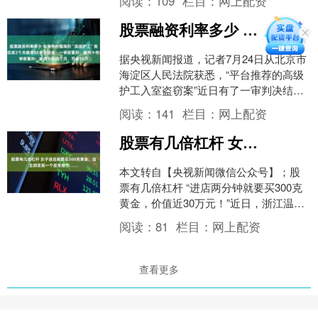
阅读：
109
栏目：
网上配资
区迎来选购热潮。 但....
股票融资利率多少 电商平台推荐的“高级护工”竟有持刀抢劫前科，住家2个月偷走40多万现金；一审获重刑：被判十年四个月，罚金10万
据央视新闻报道，记者7月24日从北京市
海淀区人民法院获悉，“平台推荐的高级
护工入室盗窃案”近日有了一审判决结
果，被告人白某强被以盗窃罪判处有期
阅读：
141
栏目：
网上配资
徒刑十年四个月，剥....
股票有几倍杠杆 女子进店就要买300克黄金，店主却发现一个反常细节……
本文转自【央视新闻微信公众号】；股
票有几倍杠杆 “进店两分钟就要买300克
黄金，价值近30万元！”近日，浙江温州
一家金店来了位“豪爽”女顾客。面对这笔
阅读：
81
栏目：
网上配资
大单，店主....
查看更多