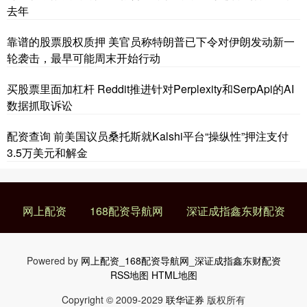
去年
靠谱的股票股权质押 美官员称特朗普已下令对伊朗发动新一
轮袭击，最早可能周末开始行动
买股票里面加杠杆 Reddit推进针对Perplexity和SerpApi的AI
数据抓取诉讼
配资查询 前美国议员桑托斯就Kalshi平台“操纵性”押注支付
3.5万美元和解金
网上配资
168配资导航网
深证成指鑫东财配资
Powered by
网上配资_168配资导航网_深证成指鑫东财配资
RSS地图
HTML地图
Copyright
© 2009-2029
联华证券
版权所有