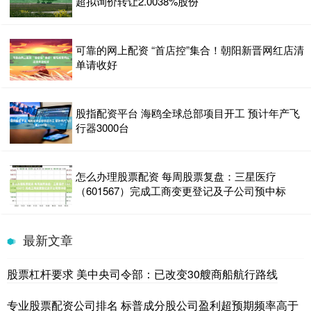
超拟询价转让2.0038%股份
可靠的网上配资 “首店控”集合！朝阳新晋网红店清
单请收好
股指配资平台 海鸥全球总部项目开工 预计年产飞
行器3000台
怎么办理股票配资 每周股票复盘：三星医疗
（601567）完成工商变更登记及子公司预中标
最新文章
股票杠杆要求 美中央司令部：已改变30艘商船航行路线
专业股票配资公司排名 标普成分股公司盈利超预期频率高于