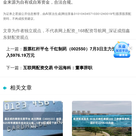
金来源为自有或自筹资金，合法合规。
为证券之星据公开信息整理，由AI算法生成(网信算备310104345710301240019号)股票股票配
资吗，不构成投资建议。
文章为作者独立观点，不代表网上配资_168配资导航网_深证成指鑫
东财配资观点
上一篇：
股票杠杆平仓 千红制药（002550）7月3日主力资金净买
入5976.19万元
下一篇：
互联网配资交易 中远海科：董事辞职
相关文章