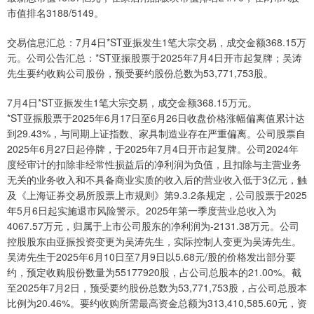
市值排名3188/5149。
交易信息汇总：7月4日*ST亚振发生1笔大宗交易，成交金额368.15万
元。公司公告汇总：*ST亚振股票于2025年7月4日开市起复牌；吴涛
先生要约收购公司股份，预受要约股份总数为53,771,753股。
7月4日*ST亚振发生1笔大宗交易，成交金额368.15万元。
*ST亚振股票于2025年6月17日至6月26日收盘价格涨幅偏离值累计达
到29.43%，与同期上证指数、家具制造业存在严重偏离。公司股票自
2025年6月27日起停牌，于2025年7月4日开市起复牌。公司2024年
度经审计的扣除非经常性损益后的净利润为负值，且扣除与主营业务
无关的业务收入和不具备商业实质的收入后的营业收入低于3亿元，触
及《上海证券交易所股票上市规则》第9.3.2条规定，公司股票于2025
年5月6日起实施退市风险警示。2025年第一季度营业总收入为
4067.57万元，归属于上市公司股东的净利润为-2131.38万元。公司
控股股东由亚振投资变更为吴涛先生，实际控制人变更为吴涛先生。
吴涛先生于2025年6月10日至7月9日以5.68元/股的价格发出部分要
约，预定收购股份数量为55177920股，占公司总股本的21.00%。截
至2025年7月2日，预受要约股份总数为53,771,753股，占公司总股本
比例为20.46%。要约收购所需最高资金总额为313,410,585.60元，资