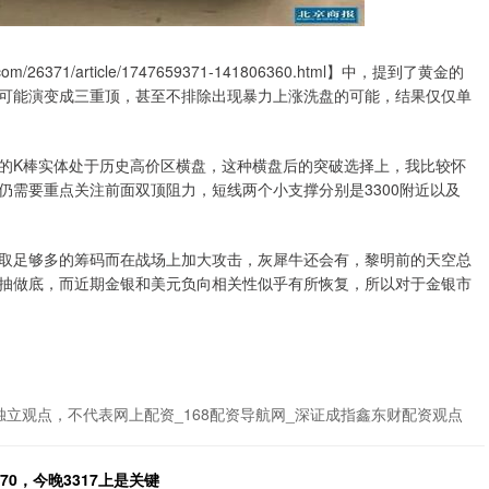
6371/article/1747659371-141806360.html】中，提到了黄金的
可能演变成三重顶，甚至不排除出现暴力上涨洗盘的可能，结果仅仅单
的K棒实体处于历史高价区横盘，这种横盘后的突破选择上，我比较怀
仍需要重点关注前面双顶阻力，短线两个小支撑分别是3300附近以及
取足够多的筹码而在战场上加大攻击，灰犀牛还会有，黎明前的天空总
抽做底，而近期金银和美元负向相关性似乎有所恢复，所以对于金银市
独立观点，不代表网上配资_168配资导航网_深证成指鑫东财配资观点
0，今晚3317上是关键