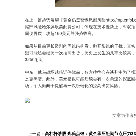
在上一篇趋势展望【黄金仍需警惕尾部风险http://mp.cnfol.com/2
尾部风险哈尔滨股票配资公司，体现在技术走势上，即双顶
周便再度上攻超160美元并强势收高。
如果从目前更长级别的周线结构看，抛开影线的干扰，真实
疑可能还会经历一次拉高出货，历史上发生的几率比较高，
3250附近。
中东、俄乌战场越临近停战前，各方往往会在谈判中为了捞
是更黑暗。此外，美元指数可能后续会有一次急速的探底回
场，个人倾向于提醒再一次极端化的拉高出货风险。
文章为作者
上一篇：
高杠杆炒股 郑氏点银：黄金承压短期节点压力337