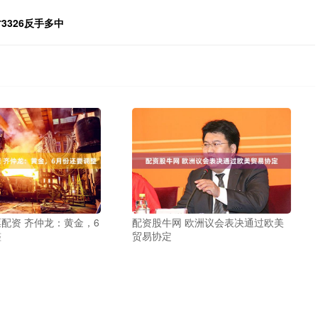
3326反手多中
配资 齐仲龙：黄金，6
配资股牛网 欧洲议会表决通过欧美
整
贸易协定